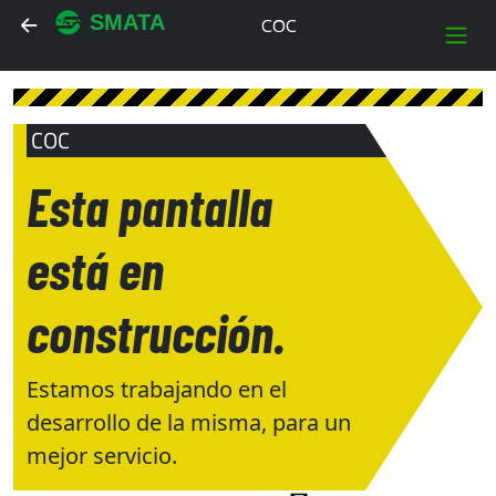
SMATA
COC
COC
Esta pantalla
está en
construcción.
Estamos trabajando en el
desarrollo de la misma, para un
mejor servicio.