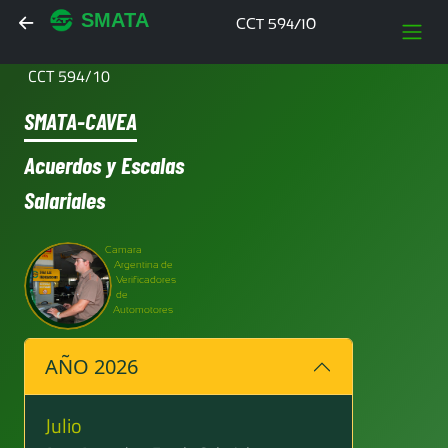
SMATA
CCT 594/10
CCT 594/10
SMATA-CAVEA
Acuerdos y Escalas
Salariales
Camara
Argentina de
Verificadores
de
Automotores
AÑO 2026
Julio